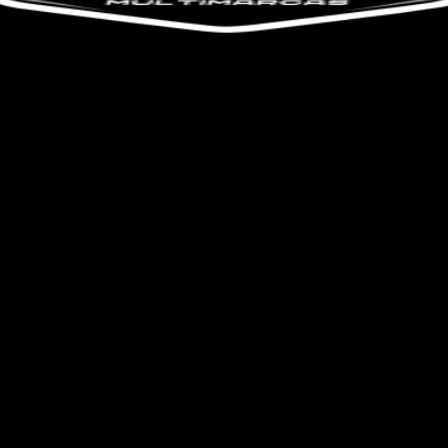
o do texto
entar ou diminuir a fonte em nosso site, utilize os atalhos Ctrl+ (
) e Ctrl- (para diminuir) no seu teclado.