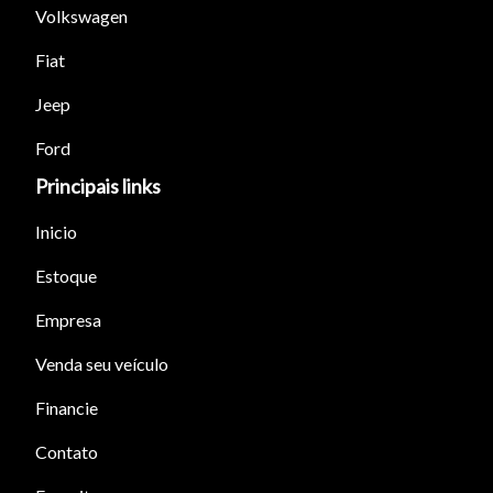
Volkswagen
Fiat
Jeep
Tamanho do texto
Ford
Para aumentar ou diminuir a fonte em nosso site, utilize os
Principais links
atalhos Ctrl+ (para aumentar) e Ctrl- (para diminuir) no seu
Inicio
teclado.
Estoque
Fechar
Empresa
Venda seu veículo
Financie
Contato