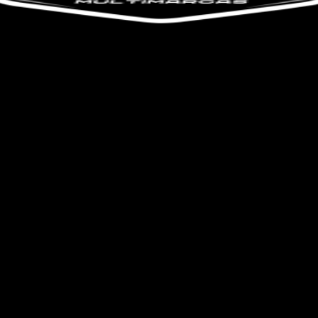
o do texto
entar ou diminuir a fonte em nosso site, utilize os atalhos Ctrl+ (
) e Ctrl- (para diminuir) no seu teclado.