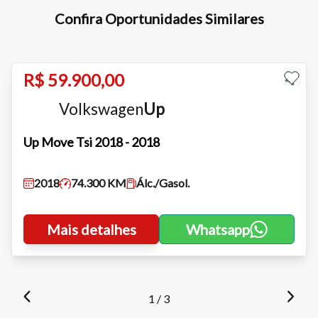
Confira Oportunidades Similares
Para aumentar ou diminuir a fonte em nosso site, utilize os
atalhos Ctrl+ (para aumentar) e Ctrl- (para diminuir) no seu
teclado.
R$ 59.900,00
Volkswagen
Up
Fechar
Up
Move Tsi 2018 - 2018
2018
74.300 KM
Álc./Gasol.
Mais detalhes
Whatsapp
1 / 3