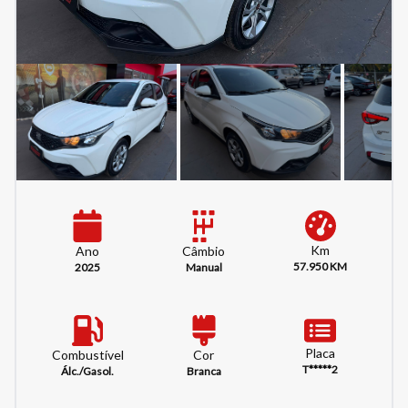
Km
Câmbio
Ano
57.950 KM
Manual
2025
Placa
Combustível
Cor
T*****2
Álc./Gasol.
Branca