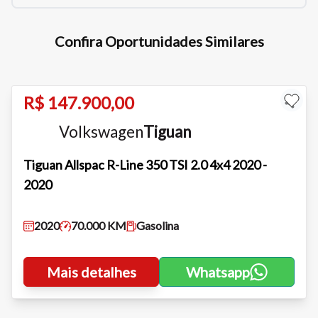
Tamanho do texto
Confira Oportunidades Similares
Para aumentar ou diminuir a fonte em nosso site, utilize os
atalhos Ctrl+ (para aumentar) e Ctrl- (para diminuir) no seu
teclado.
R$ 147.900,00
Volkswagen
Tiguan
Fechar
Tiguan
Allspac R-Line 350 TSI 2.0 4x4 2020 -
2020
2020
70.000 KM
Gasolina
Mais detalhes
Whatsapp