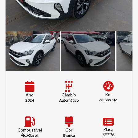
Km
Câmbio
Ano
63.889 KM
Automático
2024
Placa
Combustível
Cor
S*****8
Álc./Gasol.
Branca